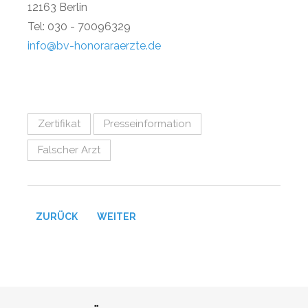
12163 Berlin
Tel: 030 - 70096329
info@bv-honoraraerzte.de
Zertifikat
Presseinformation
Falscher Arzt
VORHERIGER BEITRAG: DAS DRV-ZITAT DER WOCHE
NÄCHSTER BEITRAG: RETTER IN NOT - N
ZURÜCK
WEITER